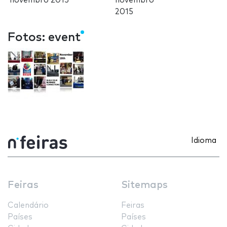
novembro 2015
novembro
2015
Fotos: event
Idioma
Feiras
Sitemaps
Calendário
Feiras
Países
Países