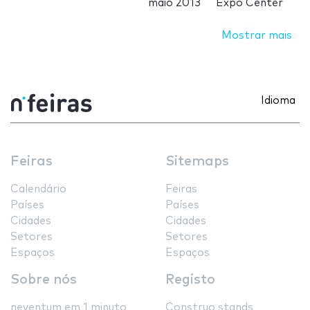
maio 2013
Expo Center
Mostrar mais
Idioma
Feiras
Sitemaps
Calendário
Feiras
Países
Países
Cidades
Cidades
Setores
Setores
Espaços
Espaços
Sobre nós
Registo
neventum em 1 minuto
Construo stands