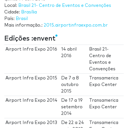
Local:
Brasil 21- Centro de Eventos e Convenções
Cidade:
Brasília
País:
Brasil
Mais informação.:
2015.airportinfraexpo.com.br
Edições :envent
Airport Infra Expo 2016
14 abril
Brasil 21-
2016
Centro de
Eventos e
Convenções
Airport Infra Expo 2015
De
7
a
8
Transamerica
outubro
Expo Center
2015
Airport Infra Expo 2014
De
17
a
19
Transamerica
setembro
Expo Center
2014
Airport Infra Expo 2013
De
22
a
24
Transamerica