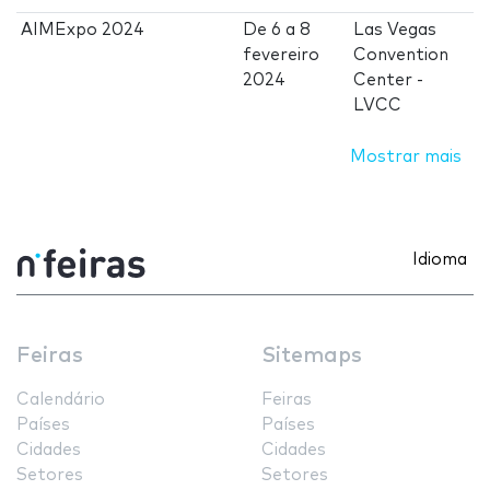
AIMExpo 2024
De
6
a
8
Las Vegas
fevereiro
Convention
2024
Center -
LVCC
Mostrar mais
Idioma
Feiras
Sitemaps
Calendário
Feiras
Países
Países
Cidades
Cidades
Setores
Setores