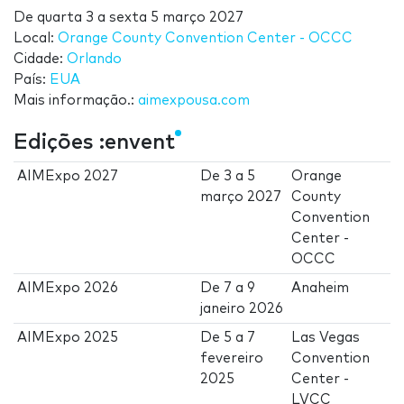
De
quarta 3
a
sexta 5 março 2027
Local:
Orange County Convention Center - OCCC
Cidade:
Orlando
País:
EUA
Mais informação.:
aimexpousa.com
Edições :envent
AIMExpo 2027
De
3
a
5
Orange
março 2027
County
Convention
Center -
OCCC
AIMExpo 2026
De
7
a
9
Anaheim
janeiro 2026
AIMExpo 2025
De
5
a
7
Las Vegas
fevereiro
Convention
2025
Center -
LVCC