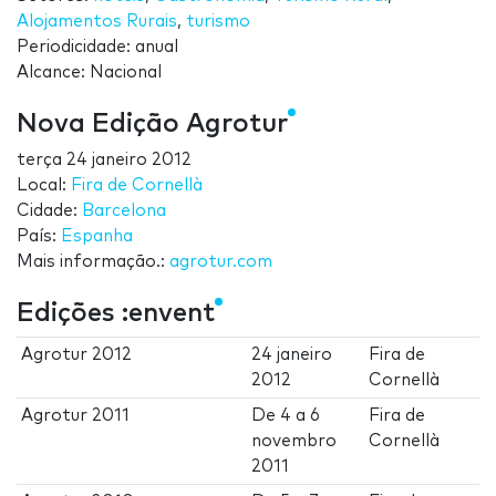
Alojamentos Rurais
,
turismo
Periodicidade: anual
Alcance: Nacional
Nova Edição Agrotur
terça 24 janeiro 2012
Local:
Fira de Cornellà
Cidade:
Barcelona
País:
Espanha
Mais informação.:
agrotur.com
Edições :envent
Agrotur 2012
24 janeiro
Fira de
2012
Cornellà
Agrotur 2011
De
4
a
6
Fira de
novembro
Cornellà
2011