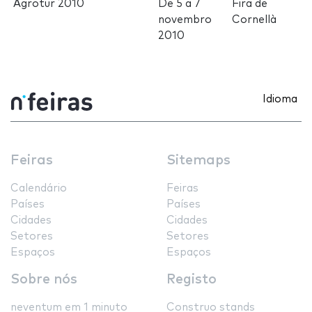
Agrotur 2010
De
5
a
7
Fira de
novembro
Cornellà
2010
Idioma
Feiras
Sitemaps
Calendário
Feiras
Países
Países
Cidades
Cidades
Setores
Setores
Espaços
Espaços
Sobre nós
Registo
neventum em 1 minuto
Construo stands