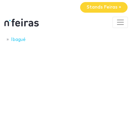
Stands Feiras »
Ibagué