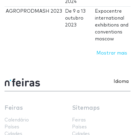
2024
AGROPRODMASH 2023
De
9
a
13
Expocentre
outubro
international
2023
exhibitions and
conventions
moscow
Mostrar mais
Idioma
Feiras
Sitemaps
Calendário
Feiras
Países
Países
Cidades
Cidades