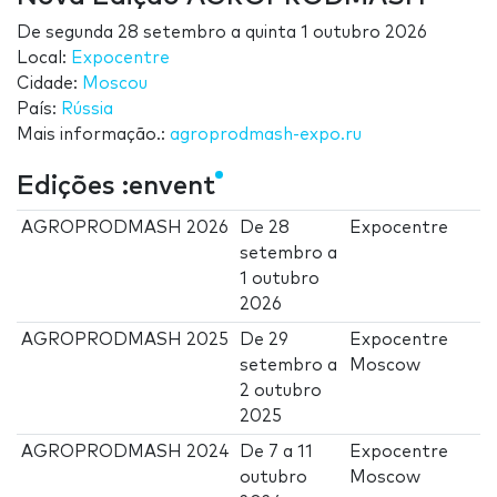
De
segunda 28 setembro
a
quinta 1 outubro 2026
Local:
Expocentre
Cidade:
Moscou
País:
Rússia
Mais informação.:
agroprodmash-expo.ru
Edições :envent
AGROPRODMASH 2026
De
28
Expocentre
setembro
a
1 outubro
2026
AGROPRODMASH 2025
De
29
Expocentre
setembro
a
Moscow
2 outubro
2025
AGROPRODMASH 2024
De
7
a
11
Expocentre
outubro
Moscow