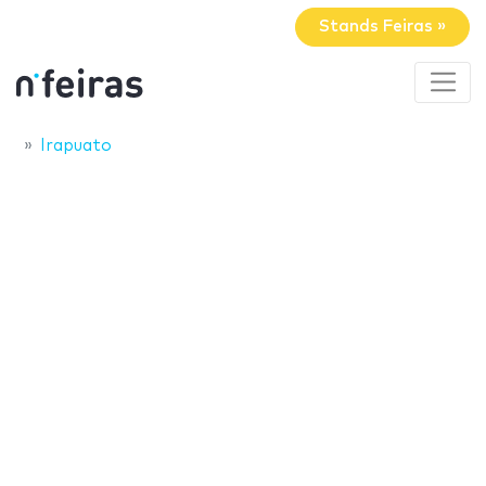
Stands Feiras »
Irapuato