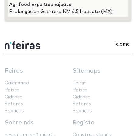
Agrifood Expo Guanajuato
Prolongacion Guerrero KM 6.5 Irapuato (MX)
Idioma
Feiras
Sitemaps
Calendário
Feiras
Países
Países
Cidades
Cidades
Setores
Setores
Espaços
Espaços
Sobre nós
Registo
neventum em 1 minuto
Construo stands