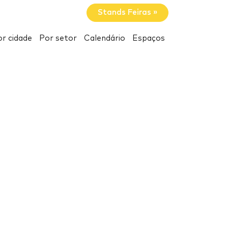
Stands Feiras »
r cidade
Por setor
Calendário
Espaços