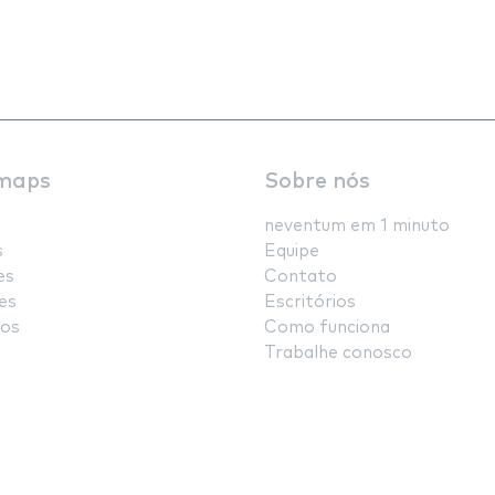
maps
Sobre nós
neventum em 1 minuto
s
Equipe
es
Contato
es
Escritórios
os
Como funciona
Trabalhe conosco