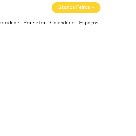
Stands Feiras »
r cidade
Por setor
Calendário
Espaços