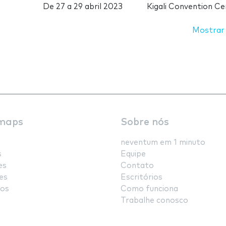
De
27
a
29 abril 2023
Kigali Convention Ce
Mostrar
maps
Sobre nós
neventum em 1 minuto
s
Equipe
es
Contato
es
Escritórios
os
Como funciona
Trabalhe conosco