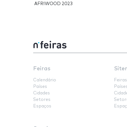
AFRIWOOD 2023
Feiras
Site
Calendário
Feiras
Países
Paíse
Cidades
Cidad
Setores
Setor
Espaços
Espaç