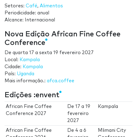
Setores:
Café
,
Alimentos
Periodicidade: anual
Alcance: Internacional
Nova Edição African Fine Coffee
Conference
De
quarta 17
a
sexta 19 fevereiro 2027
Local:
Kampala
Cidade:
Kampala
País:
Uganda
Mais informação.:
afca.coffee
Edições :envent
African Fine Coffee
De
17
a
19
Kampala
Conference 2027
fevereiro
2027
African Fine Coffee
De
4
a
6
Mlimani City