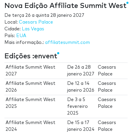
Nova Edição Affiliate Summit West
De
terça 26
a
quinta 28 janeiro 2027
Local:
Caesars Palace
Cidade:
Las Vegas
País:
EUA
Mais informação.:
affiliatesummit.com
Edições :envent
Affiliate Summit West
De
26
a
28
Caesars
2027
janeiro 2027
Palace
Affiliate Summit West
De
12
a
14
Caesars
2026
janeiro 2026
Palace
Affiliate Summit West
De
3
a
5
Caesars
2025
fevereiro
Palace
2025
Affiliate Summit West
De
15
a
17
Caesars
2024
janeiro 2024
Palace