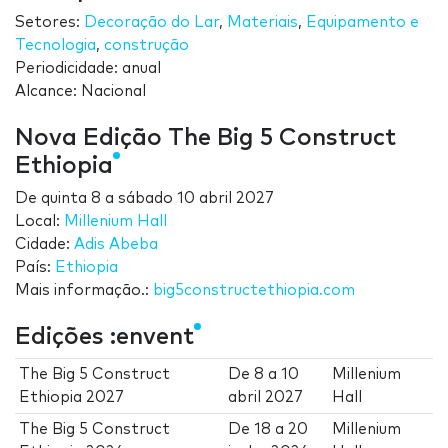
Setores:
Decoração do Lar
,
Materiais
,
Equipamento e
Tecnologia
,
construção
Periodicidade: anual
Alcance: Nacional
Nova Edição The Big 5 Construct
Ethiopia
De
quinta 8
a
sábado 10 abril 2027
Local:
Millenium Hall
Cidade:
Adis Abeba
País:
Ethiopia
Mais informação.:
big5constructethiopia.com
Edições :envent
The Big 5 Construct
De
8
a
10
Millenium
Ethiopia 2027
abril 2027
Hall
The Big 5 Construct
De
18
a
20
Millenium