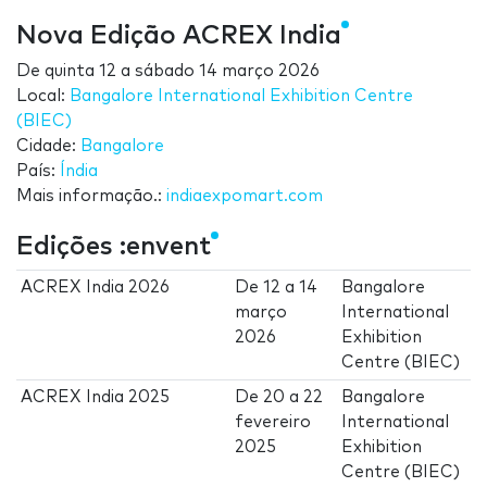
Nova Edição ACREX India
De
quinta 12
a
sábado 14 março 2026
Local:
Bangalore International Exhibition Centre
(BIEC)
Cidade:
Bangalore
País:
Índia
Mais informação.:
indiaexpomart.com
Edições :envent
ACREX India 2026
De
12
a
14
Bangalore
março
International
2026
Exhibition
Centre (BIEC)
ACREX India 2025
De
20
a
22
Bangalore
fevereiro
International
2025
Exhibition
Centre (BIEC)