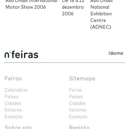
Abu Dhabi International
De
18
a
22
Abu Dhabi
Motor Show 2006
dezembro
National
2006
Exhibition
Centre
(ADNEC)
Idioma
Feiras
Sitemaps
Calendário
Feiras
Países
Países
Cidades
Cidades
Setores
Setores
Espaços
Espaços
Sobre nós
Registo