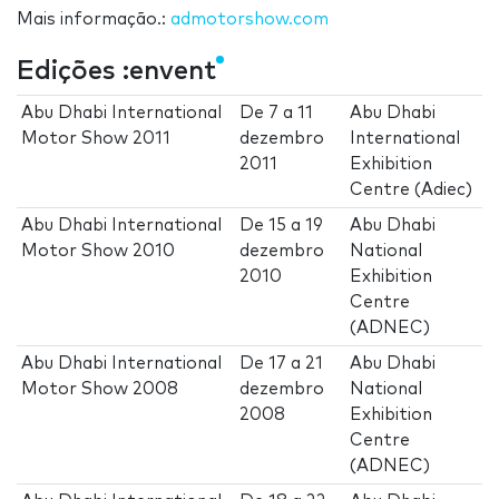
Mais informação.:
admotorshow.com
Edições :envent
Abu Dhabi International
De
7
a
11
Abu Dhabi
Motor Show 2011
dezembro
International
2011
Exhibition
Centre (Adiec)
Abu Dhabi International
De
15
a
19
Abu Dhabi
Motor Show 2010
dezembro
National
2010
Exhibition
Centre
(ADNEC)
Abu Dhabi International
De
17
a
21
Abu Dhabi
Motor Show 2008
dezembro
National
2008
Exhibition
Centre
(ADNEC)