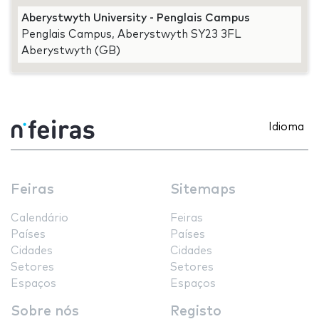
Aberystwyth University - Penglais Campus
Penglais Campus, Aberystwyth SY23 3FL
Aberystwyth (GB)
Idioma
Feiras
Sitemaps
Calendário
Feiras
Países
Países
Cidades
Cidades
Setores
Setores
Espaços
Espaços
Sobre nós
Registo