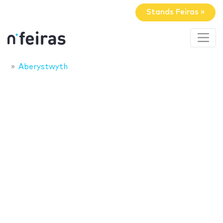
Stands Feiras »
Aberystwyth