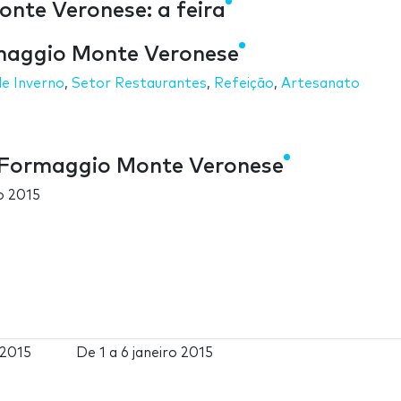
onte Veronese: a feira
ormaggio Monte Veronese
de Inverno
,
Setor Restaurantes
,
Refeição
,
Artesanato
l Formaggio Monte Veronese
ro 2015
 2015
De
1
a
6 janeiro 2015