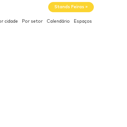
Stands Feiras »
r cidade
Por setor
Calendário
Espaços