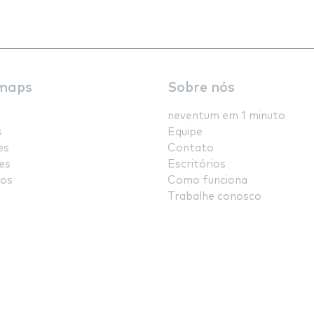
maps
Sobre nós
neventum em 1 minuto
s
Equipe
es
Contato
es
Escritórios
os
Como funciona
Trabalhe conosco