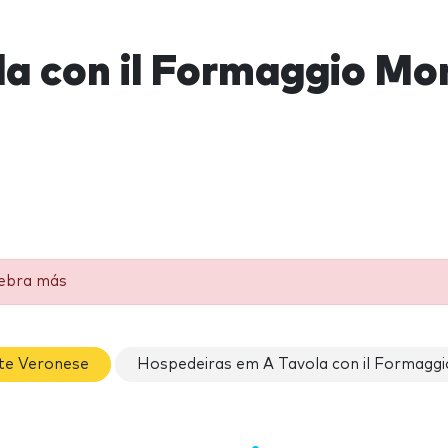
la con il Formaggio Mo
lebra más
te Veronese
Hospedeiras em A Tavola con il Formagg