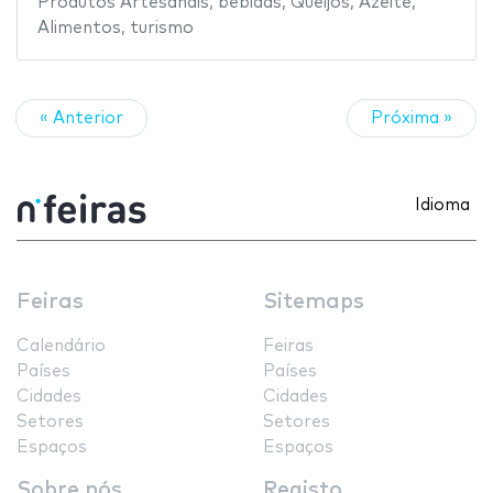
Produtos Artesanais
,
bebidas
,
Queijos
,
Azeite
,
Alimentos
,
turismo
« Anterior
Próxima »
Idioma
Feiras
Sitemaps
Calendário
Feiras
Países
Países
Cidades
Cidades
Setores
Setores
Espaços
Espaços
Sobre nós
Registo