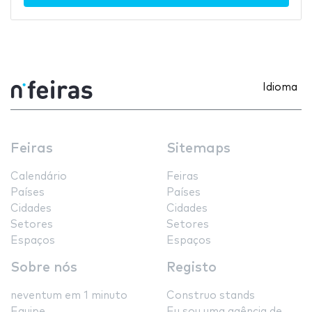
Idioma
Feiras
Sitemaps
Calendário
Feiras
Países
Países
Cidades
Cidades
Setores
Setores
Espaços
Espaços
Sobre nós
Registo
neventum em 1 minuto
Construo stands
Equipe
Eu sou uma agência de