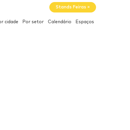
Stands Feiras »
r cidade
Por setor
Calendário
Espaços