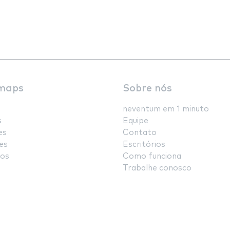
maps
Sobre nós
neventum em 1 minuto
s
Equipe
es
Contato
es
Escritórios
os
Como funciona
Trabalhe conosco