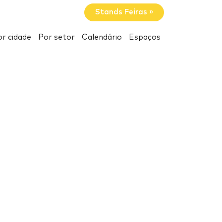
Stands Feiras »
r cidade
Por setor
Calendário
Espaços