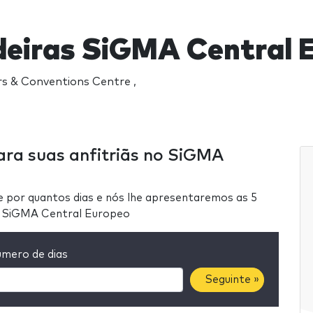
eiras SiGMA Central 
s & Conventions Centre ,
ara suas anfitriãs no SiGMA
e por quantos dias e nós lhe apresentaremos as 5
em SiGMA Central Europeo
mero de dias
Seguinte »