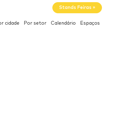
Stands Feiras »
r cidade
Por setor
Calendário
Espaços