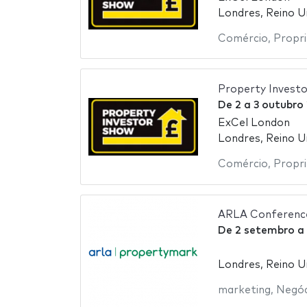
Londres, Reino U
Comércio
,
Propr
Property Invest
De
2
a
3 outubro
ExCel London
Londres, Reino U
Comércio
,
Propr
ARLA Conferenc
De
2 setembro
a
Londres, Reino U
marketing
,
Negóc