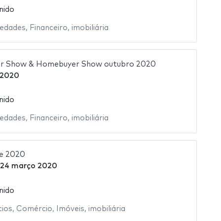
nido
iedades
,
Financeiro
,
imobiliária
or Show & Homebuyer Show outubro 2020
 2020
nido
iedades
,
Financeiro
,
imobiliária
e 2020
24 março 2020
nido
ios
,
Comércio
,
Imóveis
,
imobiliária