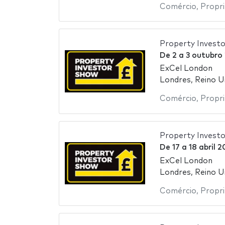
Comércio
,
Propr
Property Invest
De
2
a
3 outubro
ExCel London
Londres, Reino U
Comércio
,
Propr
Property Invest
De
17
a
18 abril 
ExCel London
Londres, Reino U
Comércio
,
Propr