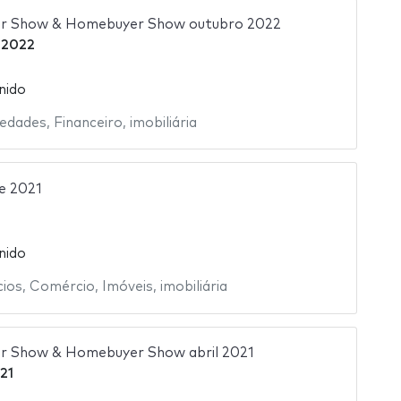
or Show & Homebuyer Show outubro 2022
 2022
nido
iedades
,
Financeiro
,
imobiliária
e 2021
nido
ios
,
Comércio
,
Imóveis
,
imobiliária
or Show & Homebuyer Show abril 2021
021