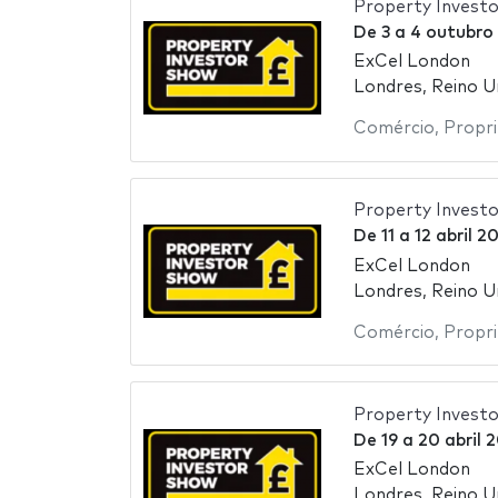
Property Invest
De
3
a
4 outubro
ExCel London
Londres, Reino U
Comércio
,
Propr
Property Invest
De
11
a
12 abril 2
ExCel London
Londres, Reino U
Comércio
,
Propr
Property Invest
De
19
a
20 abril 
ExCel London
Londres, Reino U