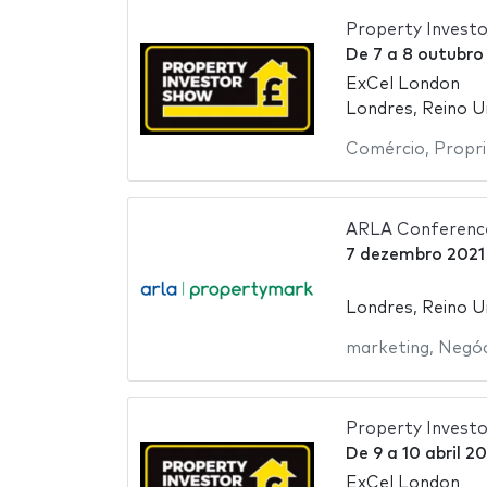
Property Invest
De
7
a
8 outubro
ExCel London
Londres, Reino U
Comércio
,
Propr
ARLA Conferenc
7 dezembro 2021
Londres, Reino U
marketing
,
Negóc
Property Invest
De
9
a
10 abril 2
ExCel London