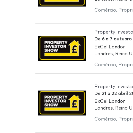
Comércio
,
Propr
Property Invest
De
6
a
7 outubro
ExCel London
Londres, Reino U
Comércio
,
Propr
Property Invest
De
21
a
22 abril 
ExCel London
Londres, Reino U
Comércio
,
Propr