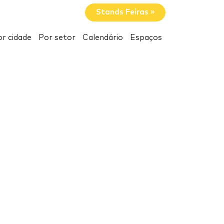
Stands Feiras »
r cidade
Por setor
Calendário
Espaços