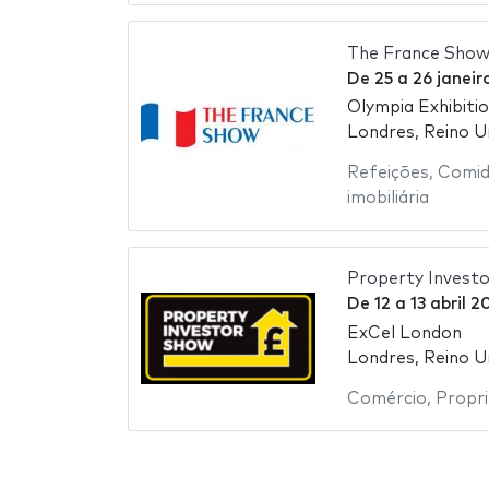
The France Sho
De
25
a
26 janei
Olympia Exhibiti
Londres, Reino U
Refeições
,
Comid
imobiliária
Property Invest
De
12
a
13 abril 2
ExCel London
Londres, Reino U
Comércio
,
Propr