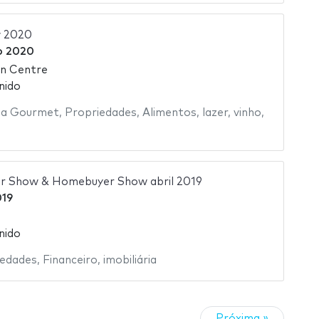
w 2020
ro 2020
on Centre
nido
a Gourmet
,
Propriedades
,
Alimentos
,
lazer
,
vinho
,
or Show & Homebuyer Show abril 2019
019
nido
iedades
,
Financeiro
,
imobiliária
Próxima »