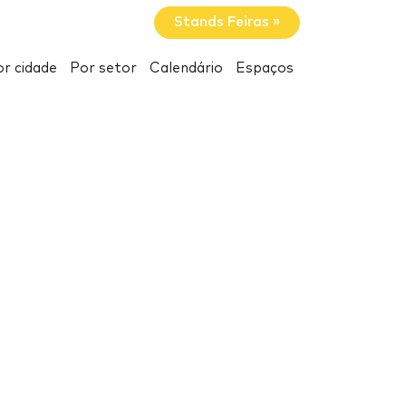
Stands Feiras »
r cidade
Por setor
Calendário
Espaços