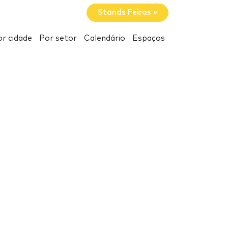
Stands Feiras »
r cidade
Por setor
Calendário
Espaços