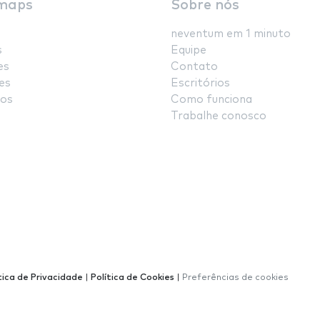
maps
Sobre nós
neventum em 1 minuto
s
Equipe
es
Contato
es
Escritórios
os
Como funciona
Trabalhe conosco
tica de Privacidade
|
Política de Cookies
|
Preferências de cookies