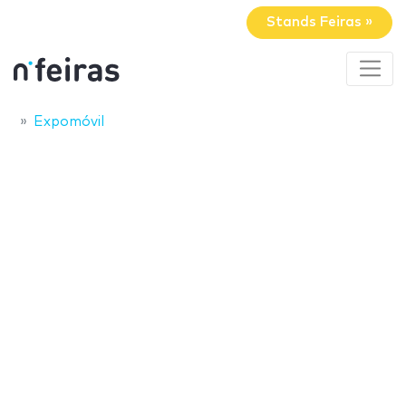
Stands Feiras »
Expomóvil