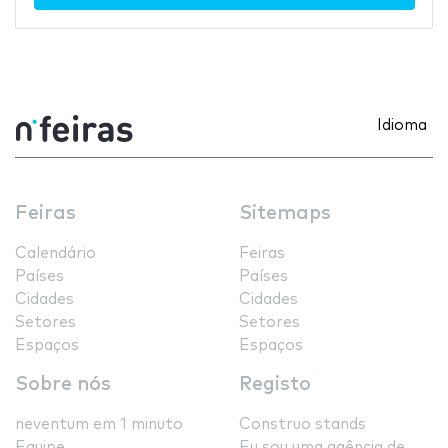
Idioma
Feiras
Sitemaps
Calendário
Feiras
Países
Países
Cidades
Cidades
Setores
Setores
Espaços
Espaços
Sobre nós
Registo
neventum em 1 minuto
Construo stands
Equipe
Eu sou uma agência de