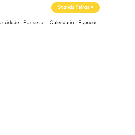
Stands Feiras »
r cidade
Por setor
Calendário
Espaços