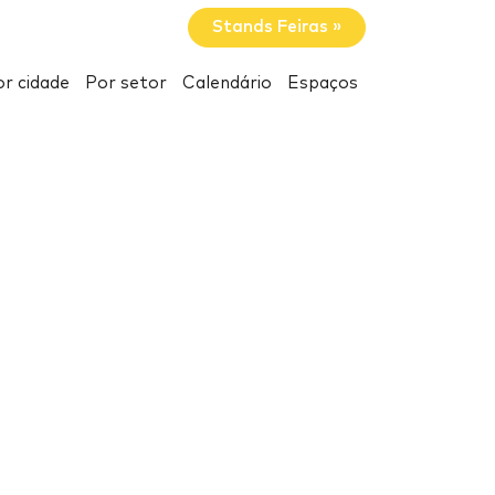
Stands Feiras »
r cidade
Por setor
Calendário
Espaços