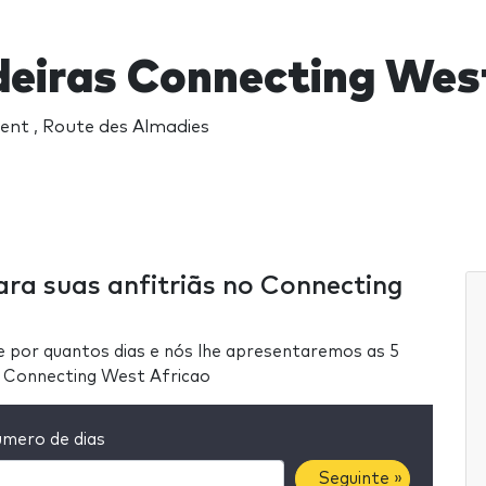
eiras Connecting West
dent , Route des Almadies
ara suas anfitriãs no Connecting
e por quantos dias e nós lhe apresentaremos as 5
m Connecting West Africao
mero de dias
Seguinte »