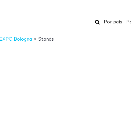
Buscar
Por país
Po
XPO Bologna
Stands