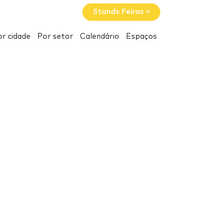
Stands Feiras »
r cidade
Por setor
Calendário
Espaços