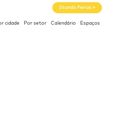
Stands Feiras »
r cidade
Por setor
Calendário
Espaços