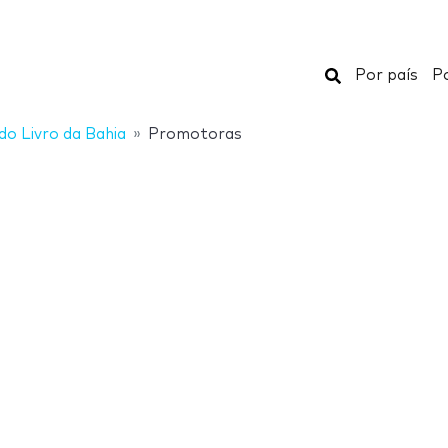
Buscar
Por país
Po
 do Livro da Bahia
Promotoras