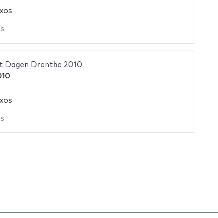
ixos
os
ct Dagen Drenthe 2010
010
ixos
os