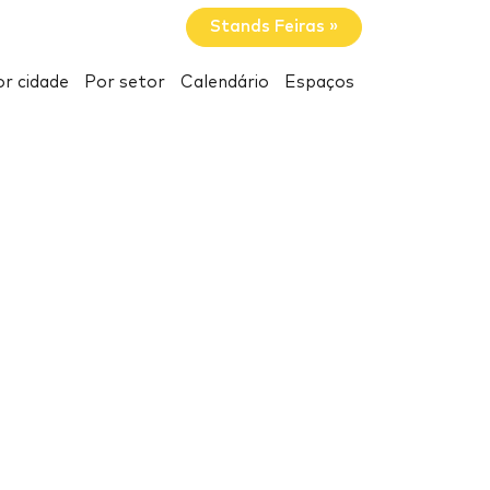
Stands Feiras »
r cidade
Por setor
Calendário
Espaços