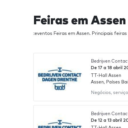
Feiras em Asse
:eventos Feiras em Assen. Principais feir
Bedrijven Conta
De
17
a
18 abril 2
TT-Hall Assen
Assen, Países Ba
Negócios
,
serviç
Bedrijven Conta
De
12
a
13 abril 2
TT-Hall Assen