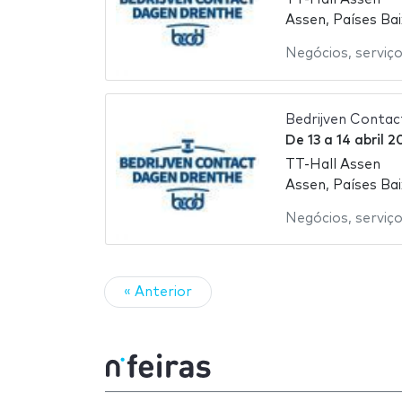
Assen, Países Ba
Negócios
,
serviç
Bedrijven Conta
De
13
a
14 abril 2
TT-Hall Assen
Assen, Países Ba
Negócios
,
serviç
« Anterior