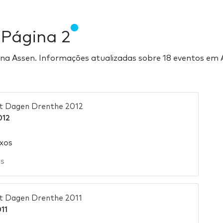
n
Página 2
as na Assen. Informações atualizadas sobre 18 eventos em
ct Dagen Drenthe 2012
012
ixos
os
ct Dagen Drenthe 2011
011