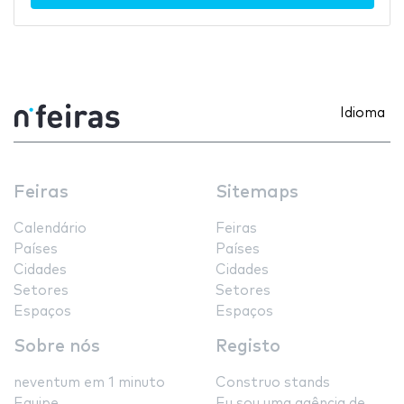
Idioma
Feiras
Sitemaps
Calendário
Feiras
Países
Países
Cidades
Cidades
Setores
Setores
Espaços
Espaços
Sobre nós
Registo
neventum em 1 minuto
Construo stands
Equipe
Eu sou uma agência de