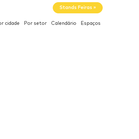
Stands Feiras »
r cidade
Por setor
Calendário
Espaços