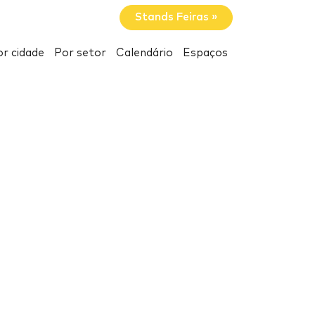
Stands Feiras »
r cidade
Por setor
Calendário
Espaços