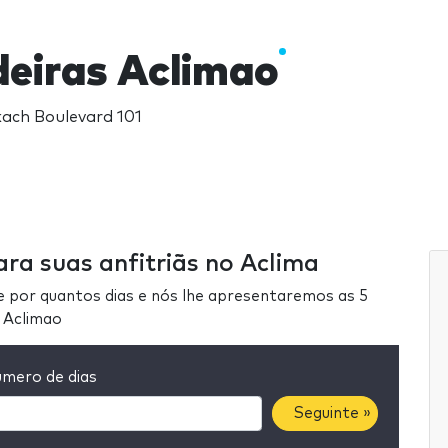
eiras Aclimao
okach Boulevard 101
ra suas anfitriãs no Aclima
e por quantos dias e nós lhe apresentaremos as 5
m Aclimao
mero de dias
Seguinte »